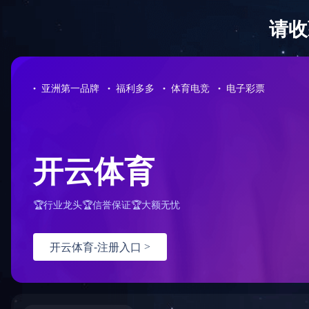
欢迎访问leyu·乐鱼（中国）体育官方网站 官方网站！