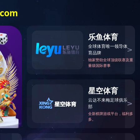
English
热线电话：15158722555
新闻中心
示
视频中心
leyu·乐鱼
（中国）体
News
育官方网站