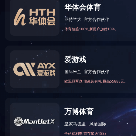
产品展示
新闻中心
制袋机的制作流
leyu·乐鱼（中国）体育官方网站
>
连卷制袋机系列
>
背心袋制袋机
>
垃圾袋制袋机
>
高速制袋机
>
冷切制袋机系列
>
无拉伸制袋机系列
>
方底制袋机系列
>