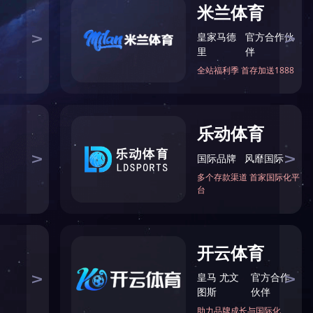
首页
>
新闻中心
发布时间：2019/10/30
6条 共25条 当前第5页 共5页