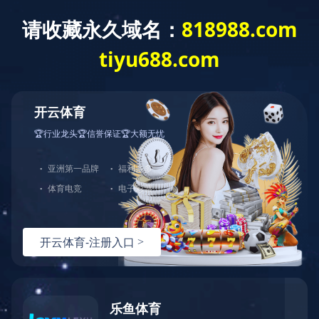
欢迎访问leyu·乐鱼（中国）体育官方网站 官方网站！