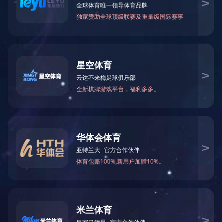
产品展示
暂无内容
leyu·乐鱼（中国）体育官方网站
>
连卷制袋机系列
>
背心袋制袋机
>
垃圾袋制袋机
>
高速制袋机
>
冷切制袋机系列
>
无拉伸制袋机系列
>
方底制袋机系列
>