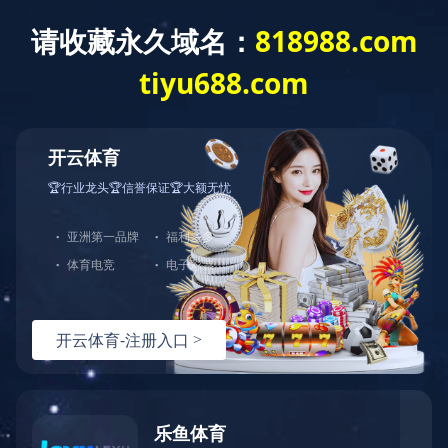
欢迎访问leyu·乐鱼（中国）体育官方网站 官方网站！