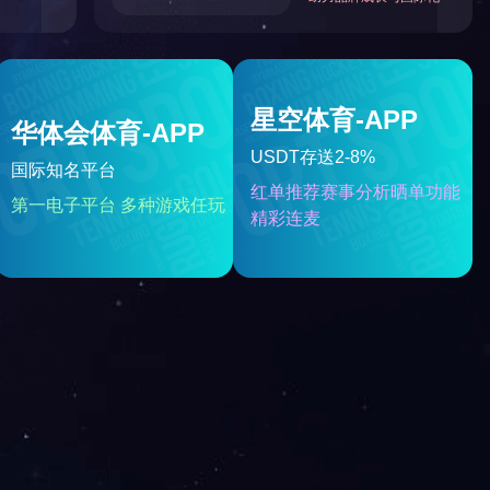
也可以两线制作大袋子，择一惠二。