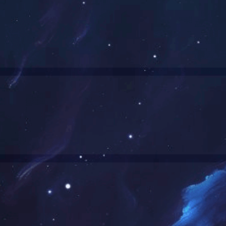
HCG-300X4四线高速（吹风）制
发布时间：2017-11-01
0