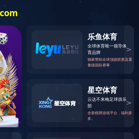
English
热线电话：15158722555
示
新闻中心
视频中心
leyu·乐鱼
（中国）体
育官方网站