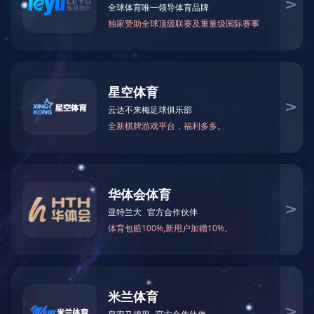
产品展示
冷切制袋机系列
leyu·乐鱼（中国）体育官方网站
>
连卷制袋机系列
>
背心袋制袋机
>
垃圾袋制袋机
>
高速制袋机
>
冷切制袋机系列
>
无拉伸制袋机系列
>
方底制袋机系列
>